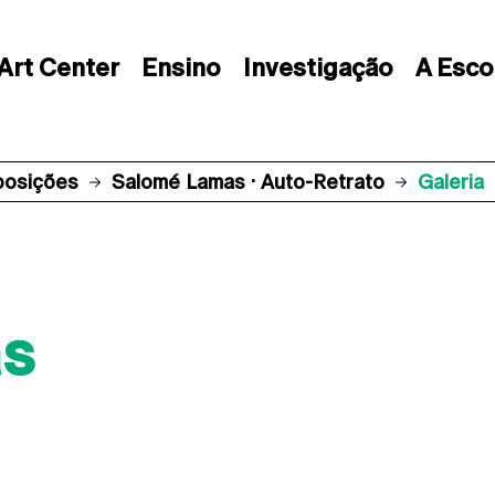
Art Center
Ensino
Investigação
A Esco
posições
Salomé Lamas · Auto-Retrato
Galeria
s