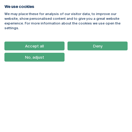
We use cookies
We may place these for analysis of our visitor data, to improve our
Rua Diogo Botelho 1327
Campus Online
website, show personalised content and to give you a great website
4169-005 Porto
Webmail
experience. For more information about the cookies we use open the
+351 226 196 240
Intranet
settings.
Email:
artes@ucp.pt
Serviços
Como Chegar
Accept all
Deny
Newsletter
No, adjust
© 2026
Braga
Universidade Católica
Lisboa
Portuguesa
Porto
Viseu
Política de Privacidade
Termos & Condições
Direitos do Titular dos
Dados