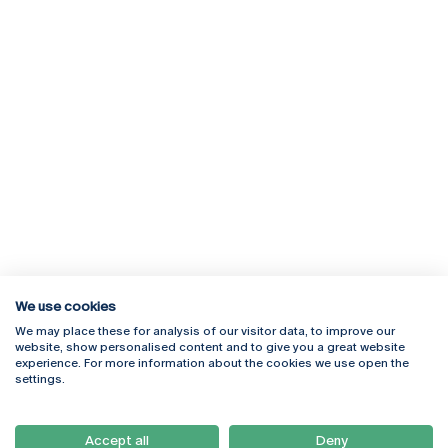
We use cookies
We may place these for analysis of our visitor data, to improve our
Rua Diogo Botelho 1327
Campus Online
website, show personalised content and to give you a great website
4169-005 Porto
Webmail
experience. For more information about the cookies we use open the
+351 226 196 240
Intranet
settings.
Email:
artes@ucp.pt
Serviços
Como Chegar
Accept all
Deny