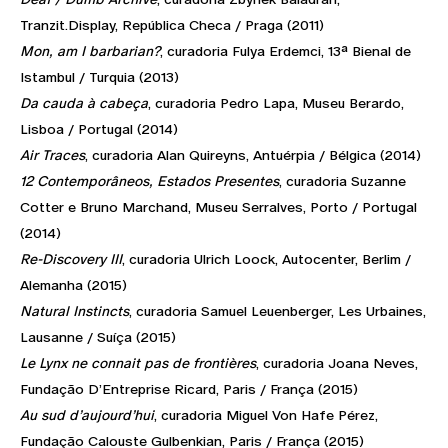
Tranzit.Display, República Checa / Praga (2011)
Mon, am I barbarian?
, curadoria Fulya Erdemci, 13ª Bienal de
Istambul / Turquia (2013)
Da cauda à cabeça
, curadoria Pedro Lapa, Museu Berardo,
Lisboa / Portugal (2014)
Air Traces
, curadoria Alan Quireyns, Antuérpia / Bélgica (2014)
12 Contemporâneos, Estados Presentes
, curadoria Suzanne
Cotter e Bruno Marchand, Museu Serralves, Porto / Portugal
(2014)
Re-Discovery III
, curadoria Ulrich Loock, Autocenter, Berlim /
Alemanha (2015)
Natural Instincts
, curadoria Samuel Leuenberger, Les Urbaines,
Lausanne / Suíça (2015)
Le Lynx ne connait pas de frontières
, curadoria Joana Neves,
Fundação D’Entreprise Ricard, Paris / França (2015)
Au sud d’aujourd’hui
, curadoria Miguel Von Hafe Pérez,
Fundação Calouste Gulbenkian, Paris / França (2015)