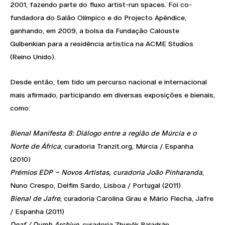
2001, fazendo parte do fluxo artist-run spaces. Foi co-
fundadora do Salão Olímpico e do Projecto Apêndice,
ganhando, em 2009, a bolsa da Fundação Calouste
Gulbenkian para a residência artística na ACME Studios
(Reino Unido).
Desde então, tem tido um percurso nacional e internacional
mais afirmado, participando em diversas exposições e bienais,
como:
Bienal Manifesta 8: Diálogo entre a região de Múrcia e o
Norte de África
, curadoria Tranzit.org, Múrcia / Espanha
(2010)
Prémios EDP – Novos Artistas, curadoria João Pinharanda
,
Nuno Crespo, Delfim Sardo, Lisboa / Portugal (2011)
Bienal de Jafre
, curadoria Carolina Grau e Mário Flecha, Jafre
/ Espanha (2011)
Deaf / Dumb Archive
, curadoria Zbyněk Baladrán,