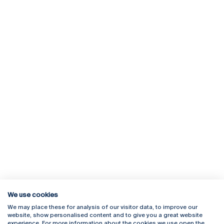
We use cookies
We may place these for analysis of our visitor data, to improve our
Rua Diogo Botelho 1327
Campus Online
website, show personalised content and to give you a great website
4169-005 Porto
Webmail
experience. For more information about the cookies we use open the