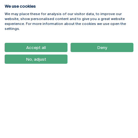
We use cookies
We may place these for analysis of our visitor data, to improve our
Rua Diogo Botelho 1327
Campus Online
website, show personalised content and to give you a great website
4169-005 Porto
Webmail
experience. For more information about the cookies we use open the
+351 226 196 240
Intranet
settings.
Email:
artes@ucp.pt
Serviços
Como Chegar
Accept all
Deny
Newsletter
No, adjust
© 2026
Braga
Universidade Católica
Lisboa
Portuguesa
Porto
Viseu
Política de Privacidade
Termos & Condições
Direitos do Titular dos
Dados