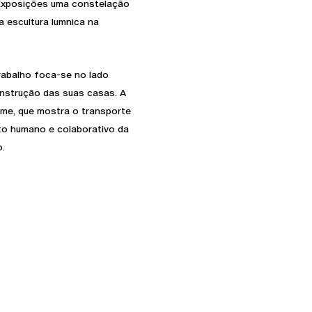
e Exposições uma constelação
 escultura lumnica na
rabalho foca-se no lado
onstrução das suas casas. A
lme, que mostra o transporte
to humano e colaborativo da
o.