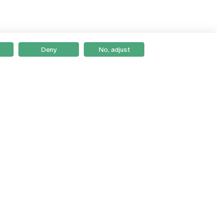
Deny
No, adjust
Braga
Lisboa
Porto
Viseu