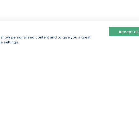
Accept all
, show personalised content and to give you a great
e settings.
Online
© 2026
Universidade
Católica
s
Portuguesa
hegar
Política de
ter
Privacidade
Termos &
Condições
Direitos do Titular
dos Dados
Entidades Financiadoras