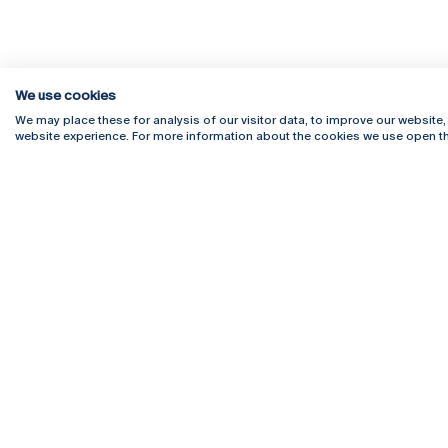
We use cookies
We may place these for analysis of our visitor data, to improve our website
website experience. For more information about the cookies we use open th
Rua Diogo Botelho 1327
Campus 
4169-005 Porto
Webmail
+351 226 196 240
Intranet
Email:
artes@ucp.pt
Serviço
Como C
Newslet