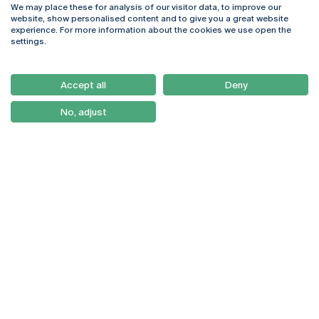
We may place these for analysis of our visitor data, to improve our
Rua Diogo Botelho 1327
Campus Online
website, show personalised content and to give you a great website
4169-005 Porto
Webmail
experience. For more information about the cookies we use open the
+351 226 196 240
Intranet
settings.
Email:
artes@ucp.pt
Serviços
Como Chegar
Accept all
Deny
Newsletter
No, adjust
© 2026
Braga
Universidade Católica
Lisboa
Portuguesa
Porto
Viseu
Política de Privacidade
Termos & Condições
Direitos do Titular dos
Dados
Entidades