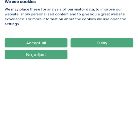
We use cookies
We may place these for analysis of our visitor data, to improve our
Rua Diogo Botelho 1327
Campus Online
website, show personalised content and to give you a great website
4169-005 Porto
Webmail
experience. For more information about the cookies we use open the
+351 226 196 240
Intranet
settings.
Email:
artes@ucp.pt
Serviços
Como Chegar
Accept all
Deny
Newsletter
No, adjust
© 2026
Braga
Universidade Católica
Lisboa
Portuguesa
Porto
Viseu
Política de Privacidade
Termos & Condições
Direitos do Titular dos
Dados