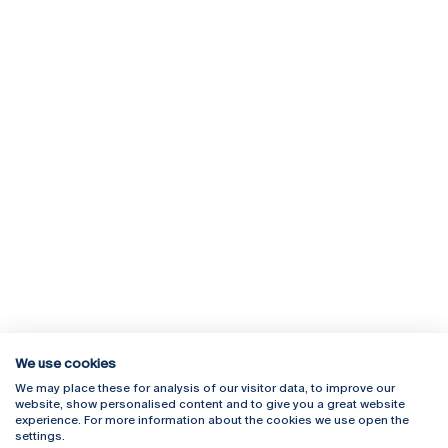
We use cookies
We may place these for analysis of our visitor data, to improve our
Rua Diogo Botelho 1327
Campus Online
website, show personalised content and to give you a great website
4169-005 Porto
Webmail
experience. For more information about the cookies we use open the
+351 226 196 240
Intranet
settings.