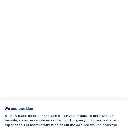
We use cookies
We may place these for analysis of our visitor data, to improve our
Rua Diogo Botelho 1327
Campus Online
website, show personalised content and to give you a great website
4169-005 Porto
Webmail
experience. For more information about the cookies we use open the