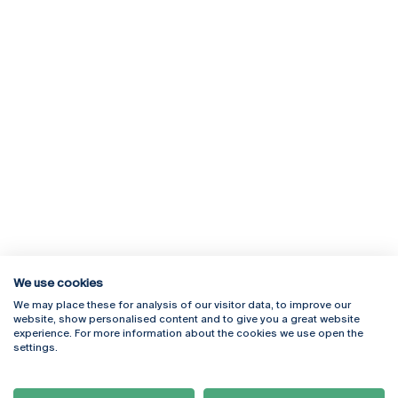
We use cookies
We may place these for analysis of our visitor data, to improve our
Rua Diogo Botelho 1327
Campus Online
website, show personalised content and to give you a great website
4169-005 Porto
Webmail
experience. For more information about the cookies we use open the
+351 226 196 240
Intranet
settings.
Email:
artes@ucp.pt
Serviços
Como Chegar