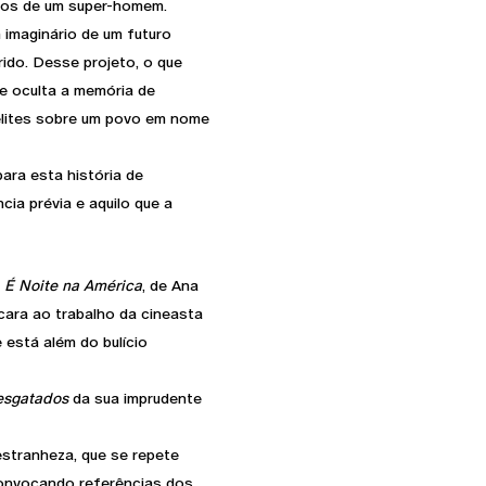
ãos de um super-homem.
 imaginário de um futuro
ido. Desse projeto, o que
ue oculta a memória de
 elites sobre um povo em nome
para esta história de
cia prévia e aquilo que a
,
É Noite na América
, de Ana
cara ao trabalho da cineasta
 está além do bulício
esgatados
da sua imprudente
estranheza, que se repete
 convocando referências dos