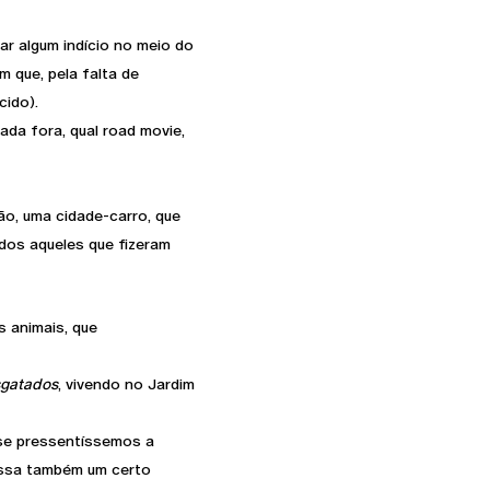
ar algum indício no meio do
m que, pela falta de
cido).
da fora, qual road movie,
ão, uma cidade-carro, que
dos aqueles que fizeram
 animais, que
sgatados
, vivendo no Jardim
se pressentíssemos a
assa também um certo