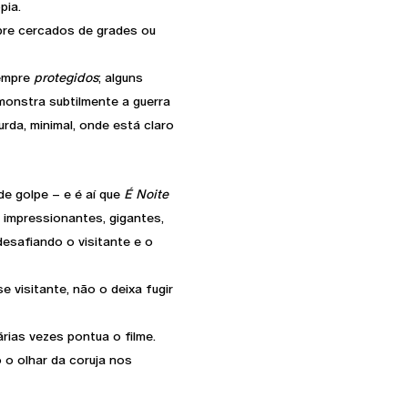
pia.
pre cercados de grades ou
sempre
protegidos
; alguns
monstra subtilmente a guerra
rda, minimal, onde está claro
e golpe – e é aí que
É Noite
 impressionantes, gigantes,
desafiando o visitante e o
 visitante, não o deixa fugir
árias vezes pontua o filme.
o o olhar da coruja nos