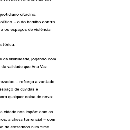
uotidiano citadino.
ítico – o do barulho contra
tra os espaços de violência
stórica.
e da visibilidade, jogando com
ra de validade que Ana Vaz
prezados – reforça a vontade
 espaço de dúvidas e
ara qualquer coisa de novo:
e a cidade nos impõe: com as
ros, a chuva torrencial – com
o de entrarmos num filme