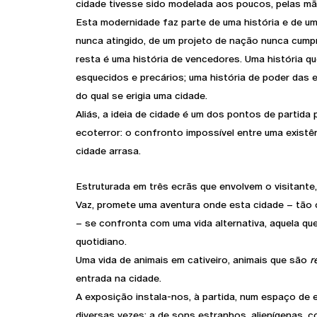
cidade tivesse sido modelada aos poucos, pelas m
Esta modernidade faz parte de uma história e de um
nunca atingido, de um projeto de nação nunca cumpr
resta é uma história de vencedores. Uma história q
esquecidos e precários; uma história de poder das
do qual se erigia uma cidade.
Aliás, a ideia de cidade é um dos pontos de partida 
ecoterror: o confronto impossível entre uma existên
cidade arrasa.
Estruturada em três ecrãs que envolvem o visitante
Vaz, promete uma aventura onde esta cidade – tão 
– se confronta com uma vida alternativa, aquela que
quotidiano.
Uma vida de animais em cativeiro, animais que são
r
entrada na cidade.
A exposição instala-nos, à partida, num espaço de 
diversas vezes: a de sons estranhos, alienígenas,