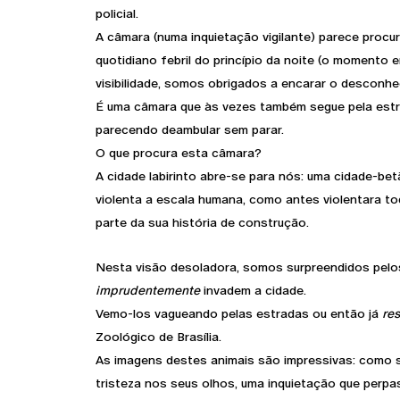
policial.
A câmara (numa inquietação vigilante) parece procur
quotidiano febril do princípio da noite (o momento e
visibilidade, somos obrigados a encarar o desconhe
É uma câmara que às vezes também segue pela estra
parecendo deambular sem parar.
O que procura esta câmara?
A cidade labirinto abre-se para nós: uma cidade-bet
violenta a escala humana, como antes violentara to
parte da sua história de construção.
Nesta visão desoladora, somos surpreendidos pelos
imprudentemente
invadem a cidade.
Vemo-los vagueando pelas estradas ou então já
re
Zoológico de Brasília.
As imagens destes animais são impressivas: como 
tristeza nos seus olhos, uma inquietação que perp