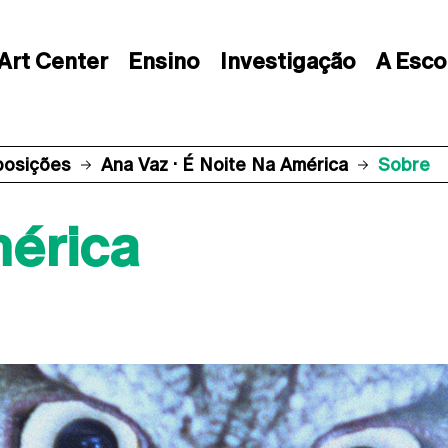
Art Center
Ensino
Investigação
A Esco
posições
Ana Vaz · É Noite Na América
Sobre
mérica