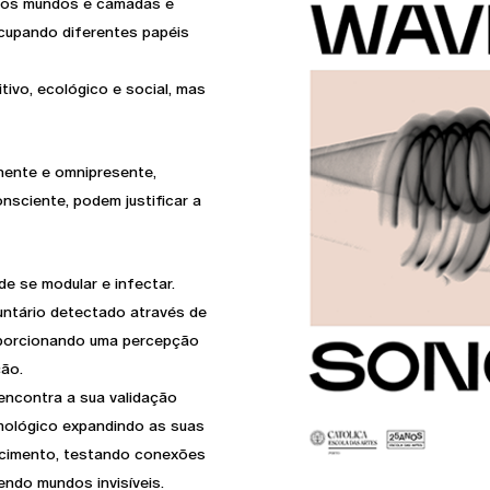
ios mundos e camadas e
ocupando diferentes papéis
tivo, ecológico e social, mas
nente e omnipresente,
nsciente, podem justificar a
 se modular e infectar.
untário detectado através de
oporcionando uma percepção
ção.
encontra a sua validação
mológico expandindo as suas
cimento, testando conexões
cendo mundos invisíveis.