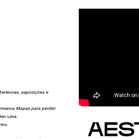
nferências, exposições e
formance
Mapas para perder
llen Lima.
inho.