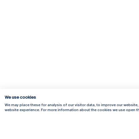
We use cookies
We may place these for analysis of our visitor data, to improve our website
website experience. For more information about the cookies we use open th
Rua Diogo Botelho 1327
Campus 
4169-005 Porto
Webmail
+351 226 196 240
Intranet
Email:
artes@ucp.pt
Serviço
Como C