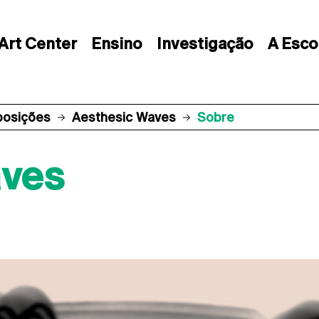
Art Center
Ensino
Investigação
A Esco
posições
Aesthesic Waves
Sobre
aves