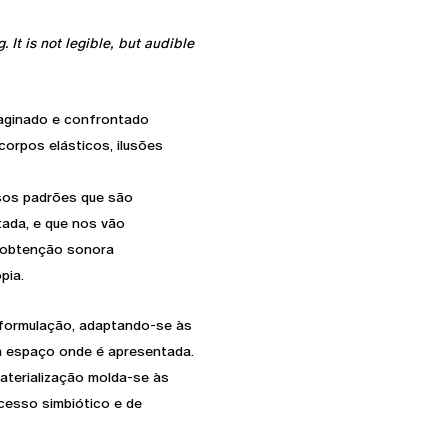
g. It is not legible, but audible
aginado e confrontado
orpos elásticos, ilusões
rsos padrões que são
tada, e que nos vão
 obtenção sonora
pia.
formulação, adaptando-se às
da espaço onde é apresentada.
materialização molda-se às
cesso simbiótico e de