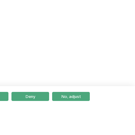
Deny
No, adjust
Braga
Lisboa
Porto
Viseu