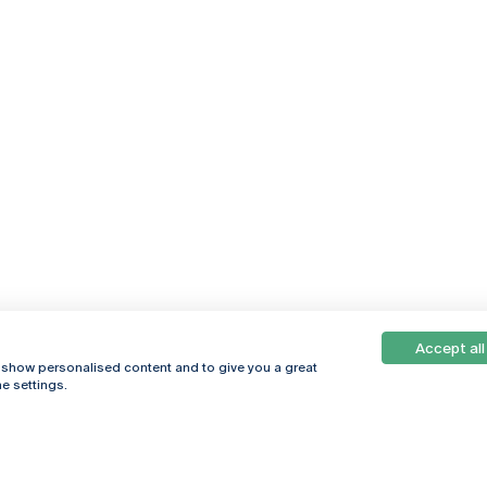
Accept all
, show personalised content and to give you a great
e settings.
Online
© 2026
Universidade
Católica
s
Portuguesa
hegar