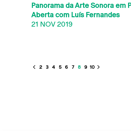
Panorama da Arte Sonora em Po
Aberta com Luís Fernandes
21 NOV 2019
2
3
4
5
6
7
8
9
10