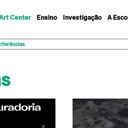
Art Center
Ensino
Investigação
A Esco
nferências
as