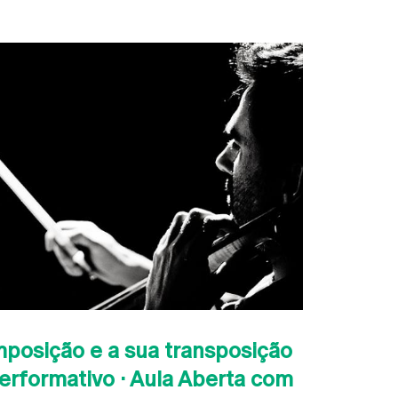
posição e a sua transposição
erformativo · Aula Aberta com