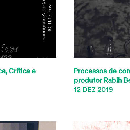
a, Crítica e
Processos de com
produtor Rabih B
12 DEZ 2019