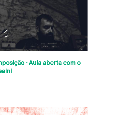
posição · Aula aberta com o
eaini