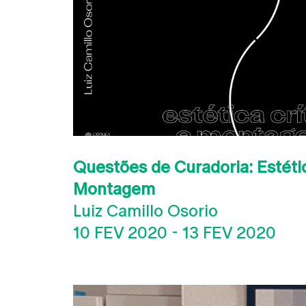
Questões de Curadoria: Estétic
Montagem
Luiz Camillo Osorio
10 FEV 2020
-
13 FEV 2020