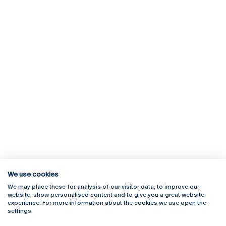
We use cookies
We may place these for analysis of our visitor data, to improve our
Rua Diogo Botelho 1327
Campus Online
website, show personalised content and to give you a great website
4169-005 Porto
Webmail
experience. For more information about the cookies we use open the
+351 226 196 240
Intranet
settings.
Email:
artes@ucp.pt