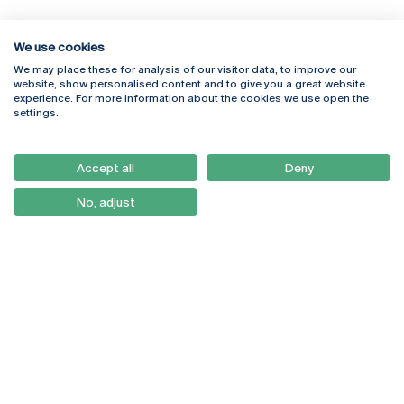
We use cookies
We may place these for analysis of our visitor data, to improve our
Rua Diogo Botelho 1327
Campus Online
website, show personalised content and to give you a great website
4169-005 Porto
Webmail
experience. For more information about the cookies we use open the
+351 226 196 240
Intranet
settings.
Email:
artes@ucp.pt
Serviços
Como Chegar
Accept all
Deny
Newsletter
No, adjust
© 2026
Braga
Universidade Católica
Lisboa
Portuguesa
Porto
Viseu
Política de Privacidade
Termos & Condições
Direitos do Titular dos
Dados