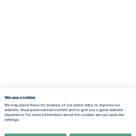
We use cookies
We may place these for analysis of our visitor data, to improve our
Rua Diogo Botelho 1327
Campus Online
website, show personalised content and to give you a great website
4169-005 Porto
Webmail
experience. For more information about the cookies we use open the
+351 226 196 240
Intranet
settings.
Email:
artes@ucp.pt
Serviços
Como Chegar