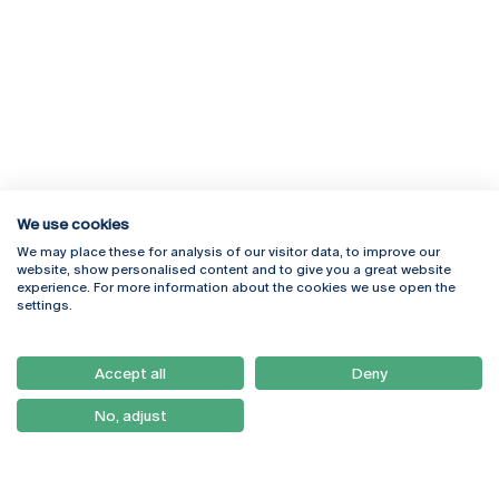
We use cookies
We may place these for analysis of our visitor data, to improve our
Rua Diogo Botelho 1327
Campus Online
website, show personalised content and to give you a great website
4169-005 Porto
Webmail
experience. For more information about the cookies we use open the
+351 226 196 240
Intranet
settings.
Email:
artes@ucp.pt
Serviços
Como Chegar
Accept all
Deny
Newsletter
No, adjust
© 2026
Braga