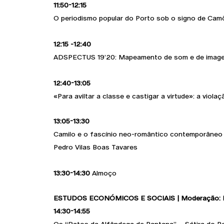
11:50-12:15
O periodismo popular do Porto sob o signo de Cam
12:15 -12:40
ADSPECTUS 19’20: Mapeamento de som e de imagens
12:40-13:05
«Para aviltar a classe e castigar a virtude»: a viol
13:05-13:30
Camilo e o fascínio neo-romântico contemporâneo 
Pedro Vilas Boas Tavares
13:30-14:30
Almoço
ESTUDOS ECONÓMICOS E SOCIAIS | Moderação: L
14:30-14:55