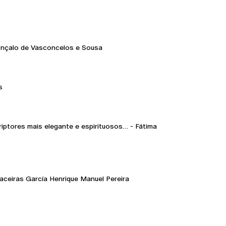
Gonçalo de Vasconcelos e Sousa
s
riptores mais elegante e espirituosos… - Fátima
Maceiras García Henrique Manuel Pereira