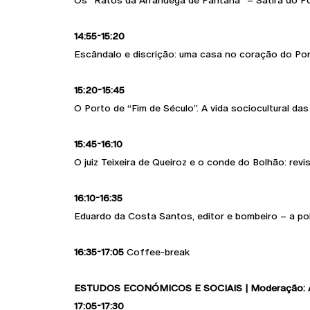
Os “Ratos da Alfândega de Pantana” – Sátira do P
14:55-15:20
Escândalo e discrição: uma casa no coração do Por
15:20-15:45
O Porto de “Fim de Século”. A vida sociocultural das
15:45-16:10
O juiz Teixeira de Queiroz e o conde do Bolhão: re
16:10-16:35
Eduardo da Costa Santos, editor e bombeiro – a pol
16:35-17:05
Coffee-break
ESTUDOS ECONÓMICOS E SOCIAIS | Moderação: A
17:05-17:30