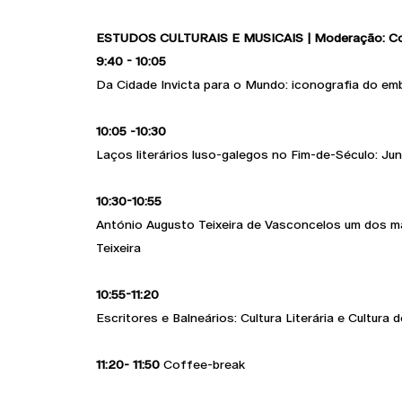
ESTUDOS CULTURAIS E MUSICAIS | Moderação: Co
9:40 - 10:05
Da Cidade Invicta para o Mundo: iconografia do em
10:05 -10:30
Laços literários luso-galegos no Fim-de-Século: Ju
10:30-10:55
António Augusto Teixeira de Vasconcelos um dos mai
Teixeira
10:55-11:20
Escritores e Balneários: Cultura Literária e Cultur
11:20- 11:50
Coffee-break