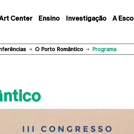
Art Center
Ensino
Investigação
A Esco
nferências
O Porto Romântico
Programa
ntico