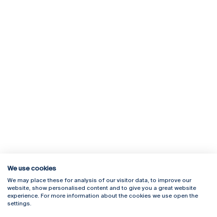
We use cookies
We may place these for analysis of our visitor data, to improve our
Rua Diogo Botelho 1327
Campus Online
website, show personalised content and to give you a great website
4169-005 Porto
Webmail
experience. For more information about the cookies we use open the
+351 226 196 240
Intranet
settings.
Email:
artes@ucp.pt