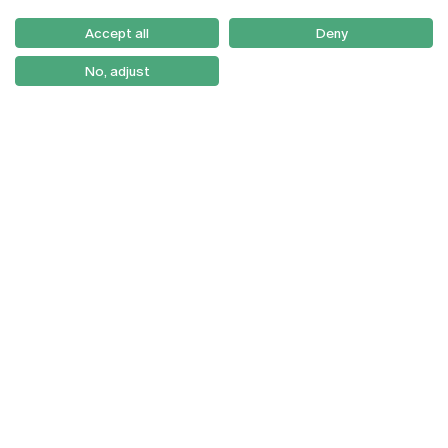
Serviços
Como Chegar
Accept all
Deny
Newsletter
No, adjust
© 2026
Braga
Universidade Católica
Lisboa
Portuguesa
Porto
Viseu
Política de Privacidade
Termos & Condições
Direitos do Titular dos
Dados
Entidades
Financiadoras