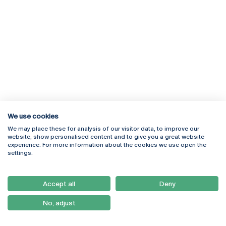
We use cookies
We may place these for analysis of our visitor data, to improve our
website, show personalised content and to give you a great website
experience. For more information about the cookies we use open the
Rua Diogo Botelho 1327
Campus Online
settings.
4169-005 Porto
Webmail
+351 226 196 240
Intranet
Email:
artes@ucp.pt
Accept all
Deny
Serviços
Como Chegar
No, adjust
Newsletter