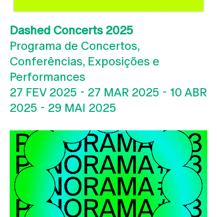
Dashed Concerts 2025
Programa de Concertos,
Conferências, Exposições e
Performances
27 FEV 2025
-
27 MAR 2025
-
10 ABR
2025
-
29 MAI 2025