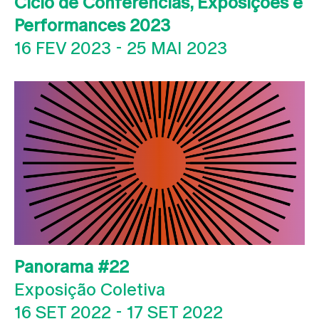
Ciclo de Conferências, Exposições e
Performances 2023
16 FEV 2023
-
25 MAI 2023
Panorama #22
Exposição Coletiva
16 SET 2022
-
17 SET 2022