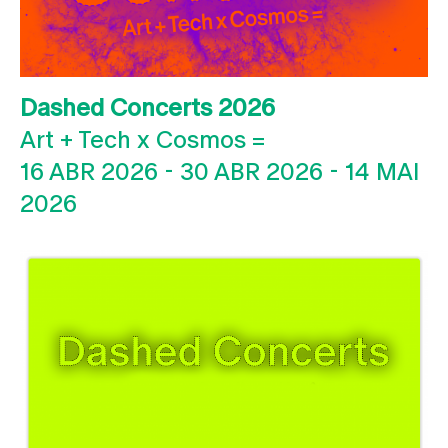
Dashed Concerts 2026
Art + Tech x Cosmos =
16 ABR 2026
-
30 ABR 2026
-
14 MAI
2026