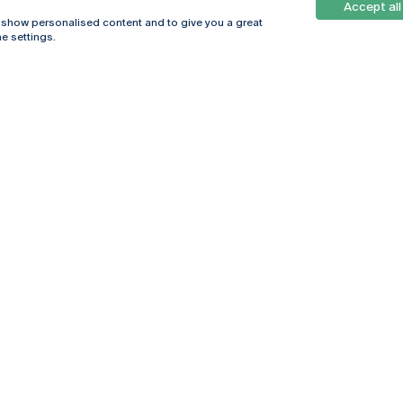
Accept all
, show personalised content and to give you a great
e settings.
Online
© 2026
Universidade
Católica
s
Portuguesa
hegar
Política de
ter
Privacidade
Termos &
Condições
Direitos do Titular
dos Dados
Entidades Financiadoras