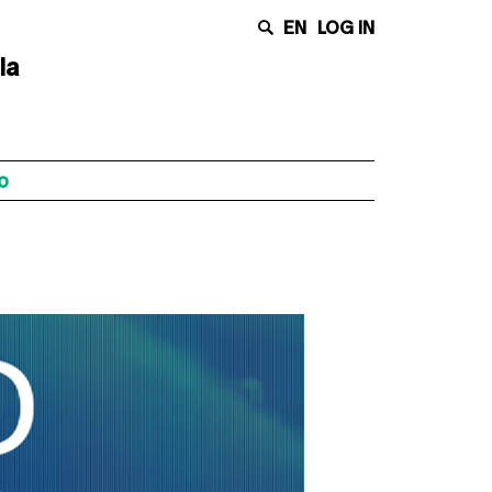
EN
LOG IN
la
o