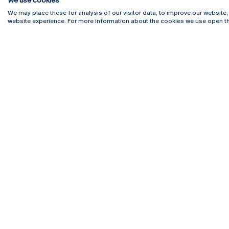
We use cookies
We may place these for analysis of our visitor data, to improve our website
website experience. For more information about the cookies we use open th
Rua Diogo Botelho 1327
Campus 
4169-005 Porto
Webmail
+351 226 196 240
Intranet
Email:
artes@ucp.pt
Serviço
Como C
Newslet