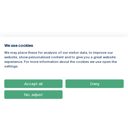
We use cookies
We may place these for analysis of our visitor data, to improve our
Rua Diogo Botelho 1327
Campus Online
website, show personalised content and to give you a great website
4169-005 Porto
Webmail
experience. For more information about the cookies we use open the
+351 226 196 240
Intranet
settings.
Email:
artes@ucp.pt
Serviços
Como Chegar
Accept all
Deny
Newsletter
No, adjust
© 2026
Braga
Universidade Católica
Lisboa
Portuguesa
Porto