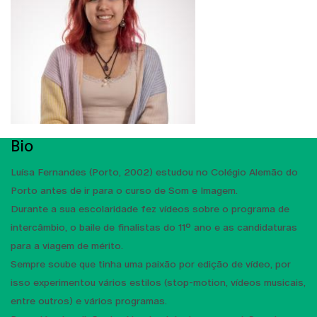
Bio
Luísa Fernandes (Porto, 2002) estudou no Colégio Alemão do
Porto antes de ir para o curso de Som e Imagem.
Durante a sua escolaridade fez vídeos sobre o programa de
intercâmbio, o baile de finalistas do 11º ano e as candidaturas
para a viagem de mérito.
Sempre soube que tinha uma paixão por edição de vídeo, por
isso experimentou vários estilos (stop-motion, vídeos musicais,
entre outros) e vários programas.