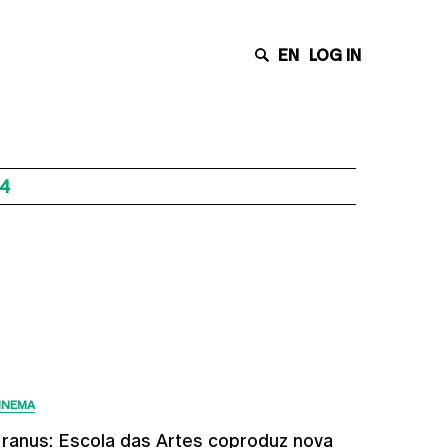
EN
LOG IN
24
Últimas Notícias
INEMA
ranus: Escola das Artes coproduz nova