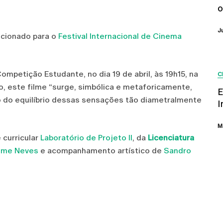
o
J
lecionado para o
Festival Internacional de Cinema
mpetição Estudante, no dia 19 de abril, às 19h15, na
C
, este filme “surge, simbólica e metaforicamente,
E
do equilíbrio dessas sensações tão diametralmente
I
M
 curricular
Laboratório de Projeto II
, da
Licenciatura
ime Neves
e acompanhamento artístico de
Sandro