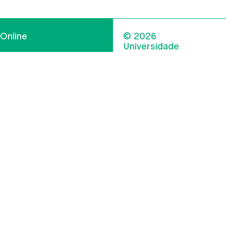
Online
© 2026
Universidade
Católica
s
Portuguesa
hegar
Política de
ter
Privacidade
Termos &
Condições
Direitos do Titular
dos Dados
Entidades Financiadoras