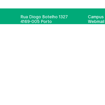
Rua Diogo Botelho 1327
Campus 
4169-005 Porto
Webmail
+351 226 196 240
Intranet
Email:
artes@ucp.pt
Serviço
Como C
Newslet