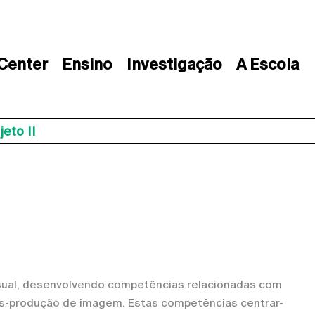
 Center
Ensino
Investigação
A Escola
eto II
isual, desenvolvendo competências relacionadas com
ós-produção de imagem. Estas competências centrar-