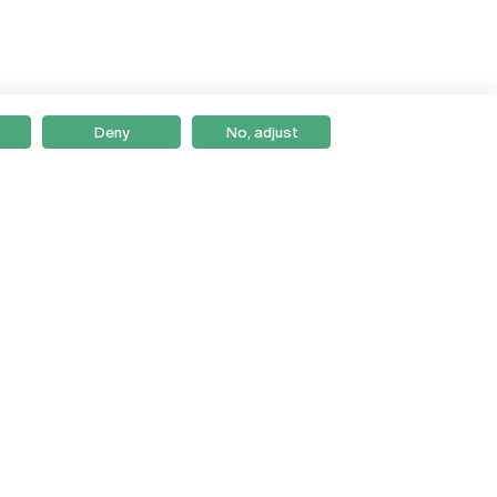
Deny
No, adjust
Braga
Lisboa
Porto
Viseu