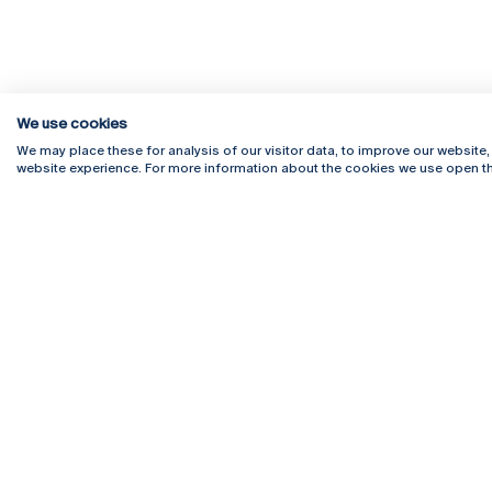
We use cookies
We may place these for analysis of our visitor data, to improve our website
website experience. For more information about the cookies we use open th
Rua Diogo Botelho 1327
Campus 
4169-005 Porto
Webmail
+351 226 196 240
Intranet
Email:
artes@ucp.pt
Serviço
Como C
Newslet