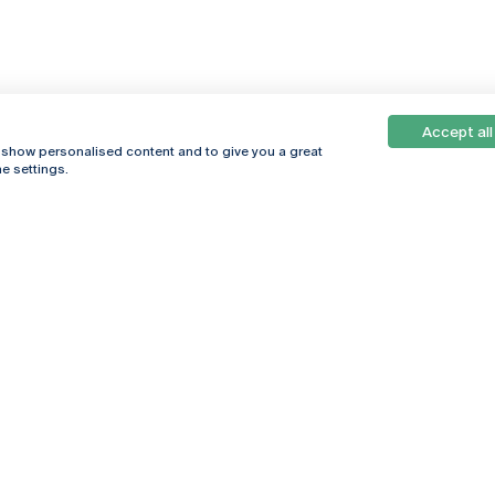
Accept all
, show personalised content and to give you a great
e settings.
Online
© 2026
Universidade
Católica
s
Portuguesa
hegar
Política de
ter
Privacidade
Termos &
Condições
Direitos do Titular
dos Dados
Entidades Financiadoras