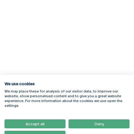
We use cookies
We may place these for analysis of our visitor data, to improve our
Rua Diogo Botelho 1327
Campus Online
website, show personalised content and to give you a great website
4169-005 Porto
Webmail
experience. For more information about the cookies we use open the
+351 226 196 240
Intranet
settings.
Email:
artes@ucp.pt
Serviços
Como Chegar
Accept all
Deny
Newsletter