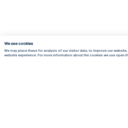
We use cookies
We may place these for analysis of our visitor data, to improve our website
website experience. For more information about the cookies we use open th
Rua Diogo Botelho 1327
Campus 
4169-005 Porto
Webmail
+351 226 196 240
Intranet
Email:
artes@ucp.pt
Serviço
Como C
Newslet