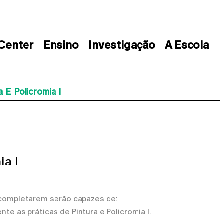
 Center
Ensino
Investigação
A Escola
 E Policromia I
ia I
 a completarem serão capazes de:
e as práticas de Pintura e Policromia I.