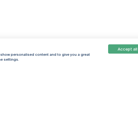
Accept all
, show personalised content and to give you a great
e settings.
Online
© 2026
Universidade
Católica
s
Portuguesa
hegar
Política de
ter
Privacidade
Termos &
Condições
Direitos do Titular
dos Dados