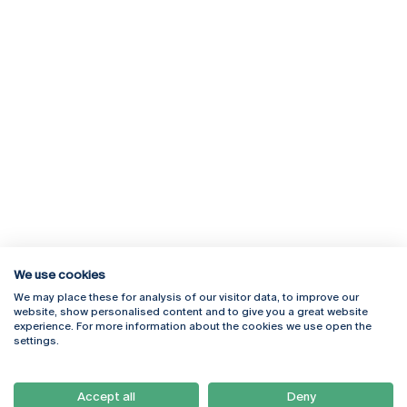
We use cookies
We may place these for analysis of our visitor data, to improve our
Rua Diogo Botelho 1327
Campus Online
website, show personalised content and to give you a great website
4169-005 Porto
Webmail
experience. For more information about the cookies we use open the
+351 226 196 240
Intranet
settings.
Email:
artes@ucp.pt
Serviços
Como Chegar
Accept all
Deny