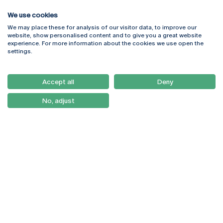
We use cookies
We may place these for analysis of our visitor data, to improve our
Rua Diogo Botelho 1327
Campus Online
website, show personalised content and to give you a great website
4169-005 Porto
Webmail
experience. For more information about the cookies we use open the
+351 226 196 240
Intranet
settings.
Email:
artes@ucp.pt
Serviços
Como Chegar
Accept all
Deny
Newsletter
No, adjust
© 2026
Braga
Universidade Católica
Lisboa
Portuguesa
Porto
Viseu
Política de Privacidade
Termos & Condições
Direitos do Titular dos
Dados