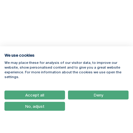
We use cookies
We may place these for analysis of our visitor data, to improve our
Rua Diogo Botelho 1327
Campus Online
website, show personalised content and to give you a great website
4169-005 Porto
Webmail
experience. For more information about the cookies we use open the
+351 226 196 240
Intranet
settings.
Email:
artes@ucp.pt
Serviços
Como Chegar
Accept all
Deny
Newsletter
No, adjust
© 2026
Braga
Universidade Católica
Lisboa