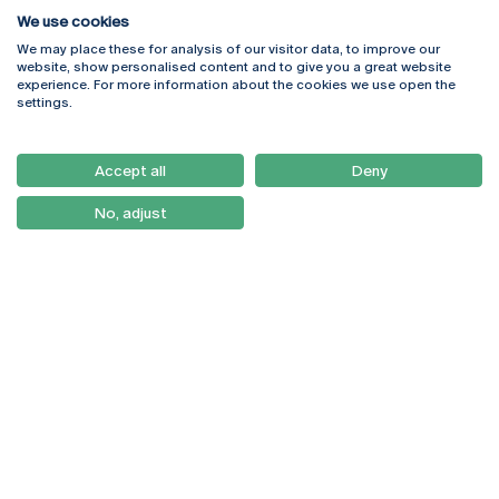
We use cookies
We may place these for analysis of our visitor data, to improve our
Rua Diogo Botelho 1327
Campus Online
website, show personalised content and to give you a great website
4169-005 Porto
Webmail
experience. For more information about the cookies we use open the
+351 226 196 240
Intranet
settings.
Email:
artes@ucp.pt
Serviços
Como Chegar
Accept all
Deny
Newsletter
No, adjust
© 2026
Braga
Universidade Católica
Lisboa
Portuguesa
Porto
Viseu
Política de Privacidade
Termos & Condições
Direitos do Titular dos
Dados