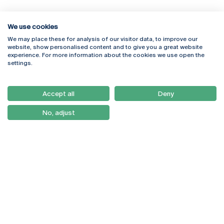
We use cookies
We may place these for analysis of our visitor data, to improve our
Rua Diogo Botelho 1327
Campus Online
website, show personalised content and to give you a great website
4169-005 Porto
Webmail
experience. For more information about the cookies we use open the
+351 226 196 240
Intranet
settings.
Email:
artes@ucp.pt
Serviços
Como Chegar
Accept all
Deny
Newsletter
No, adjust
© 2026
Braga
Universidade Católica
Lisboa
Portuguesa
Porto
Viseu
Política de Privacidade
Termos & Condições
Direitos do Titular dos
Dados