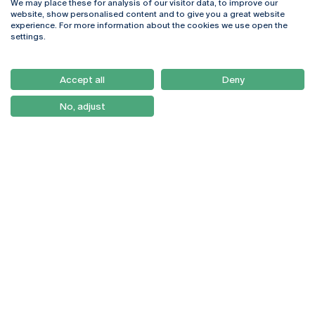
We may place these for analysis of our visitor data, to improve our
Rua Diogo Botelho 1327
Campus Online
website, show personalised content and to give you a great website
4169-005 Porto
Webmail
experience. For more information about the cookies we use open the
+351 226 196 240
Intranet
settings.
Email:
artes@ucp.pt
Serviços
Como Chegar
Accept all
Deny
Newsletter
No, adjust
© 2026
Braga
Universidade Católica
Lisboa
Portuguesa
Porto
Viseu
Política de Privacidade
Termos & Condições
Direitos do Titular dos
Dados
Entidades Financiadoras