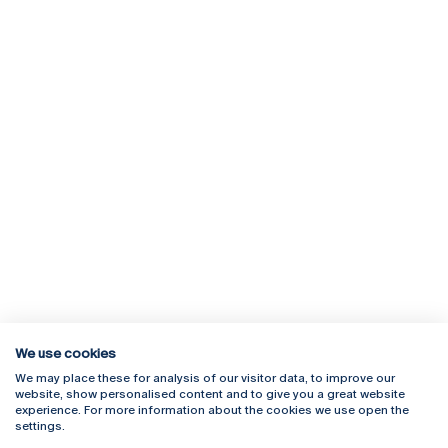
We use cookies
We may place these for analysis of our visitor data, to improve our
Rua Diogo Botelho 1327
Campus Online
website, show personalised content and to give you a great website
4169-005 Porto
Webmail
experience. For more information about the cookies we use open the
+351 226 196 240
Intranet
settings.
Email:
artes@ucp.pt