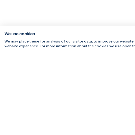
We use cookies
We may place these for analysis of our visitor data, to improve our website
website experience. For more information about the cookies we use open th
Rua Diogo Botelho 1327
Campus 
4169-005 Porto
Webmail
+351 226 196 240
Intranet
Email:
artes@ucp.pt
Serviço
Como C
Newslet