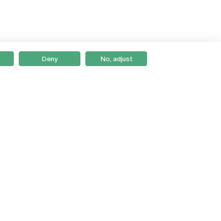
Deny
No, adjust
Braga
Lisboa
Porto
Viseu