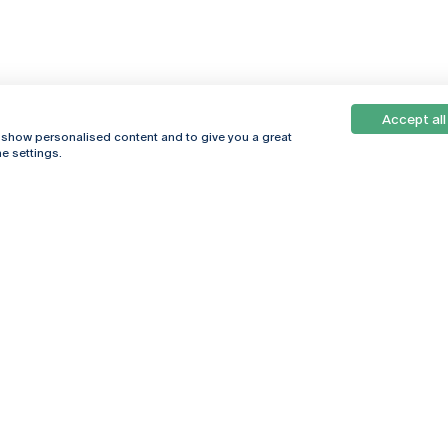
Accept all
, show personalised content and to give you a great
e settings.
Online
© 2026
Universidade
Católica
s
Portuguesa
hegar
Política de
ter
Privacidade
Termos &
Condições
Direitos do Titular
dos Dados
Entidades Financiadoras