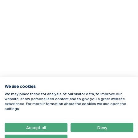
We use cookies
We may place these for analysis of our visitor data, to improve our
Rua Diogo Botelho 1327
Campus Online
website, show personalised content and to give you a great website
4169-005 Porto
Webmail
experience. For more information about the cookies we use open the
+351 226 196 240
Intranet
settings.
Email:
artes@ucp.pt
Serviços
Como Chegar
Accept all
Deny
Newsletter