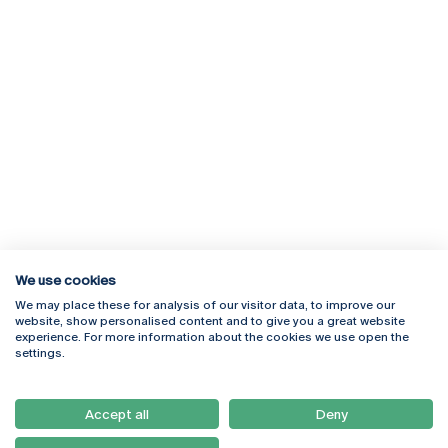
We use cookies
We may place these for analysis of our visitor data, to improve our
Rua Diogo Botelho 1327
Campus Online
website, show personalised content and to give you a great website
4169-005 Porto
Webmail
experience. For more information about the cookies we use open the
+351 226 196 240
Intranet
settings.
Email:
artes@ucp.pt
Serviços
Como Chegar
Accept all
Deny
Newsletter