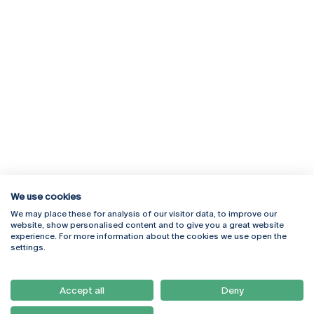
We use cookies
We may place these for analysis of our visitor data, to improve our
Rua Diogo Botelho 1327
Campus Online
website, show personalised content and to give you a great website
4169-005 Porto
Webmail
experience. For more information about the cookies we use open the
+351 226 196 240
Intranet
settings.
Email:
artes@ucp.pt
Serviços
Como Chegar
Accept all
Deny
Newsletter