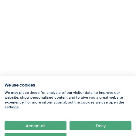
We use cookies
We may place these for analysis of our visitor data, to improve our
Rua Diogo Botelho 1327
Campus Online
website, show personalised content and to give you a great website
4169-005 Porto
Webmail
experience. For more information about the cookies we use open the
+351 226 196 240
Intranet
settings.
Email:
artes@ucp.pt
Serviços
Como Chegar
Accept all
Deny
Newsletter