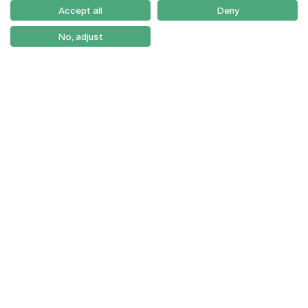
Como Chegar
Accept all
Deny
Newsletter
No, adjust
© 2026
Braga
Universidade Católica
Lisboa
Portuguesa
Porto
Viseu
Política de Privacidade
Termos & Condições
Direitos do Titular dos
Dados
Entidades Financiadoras