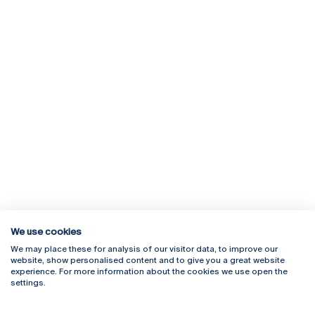
We use cookies
We may place these for analysis of our visitor data, to improve our
Rua Diogo Botelho 1327
Campus Online
website, show personalised content and to give you a great website
4169-005 Porto
Webmail
experience. For more information about the cookies we use open the
+351 226 196 240
Intranet
settings.
Email:
artes@ucp.pt
Serviços