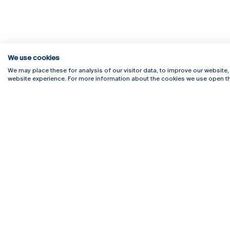
We use cookies
We may place these for analysis of our visitor data, to improve our website
website experience. For more information about the cookies we use open th
Rua Diogo Botelho 1327
Campus 
4169-005 Porto
Webmail
+351 226 196 240
Intranet
Email:
artes@ucp.pt
Serviço
Como C
Newslet