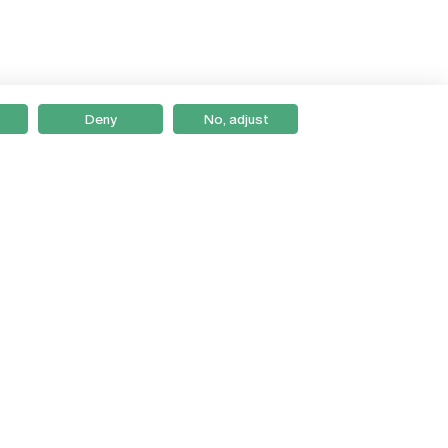
Deny
No, adjust
Braga
Lisboa
Porto
Viseu