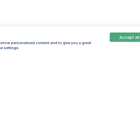
Accept all
, show personalised content and to give you a great
e settings.
Online
© 2026
Universidade
Católica
s
Portuguesa
hegar
Política de
ter
Privacidade
Termos &
Condições
Direitos do Titular
dos Dados
Entidades Financiadoras