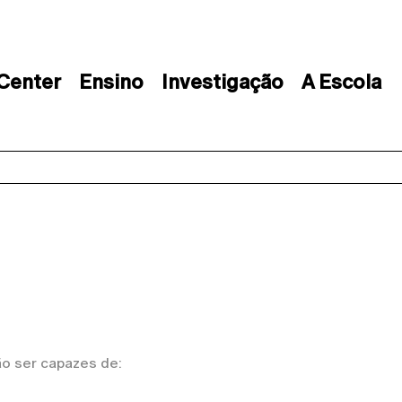
 Center
Ensino
Investigação
A Escola
ão ser capazes de: