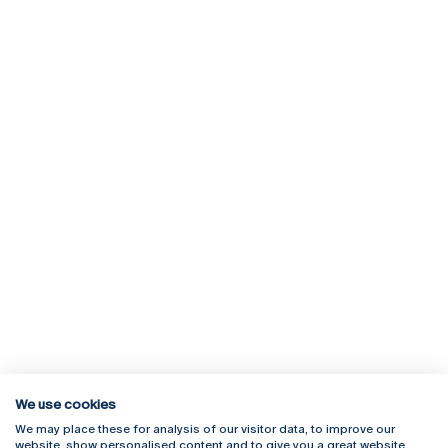
We use cookies
We may place these for analysis of our visitor data, to improve our
Rua Diogo Botelho 1327
Campus Online
website, show personalised content and to give you a great website