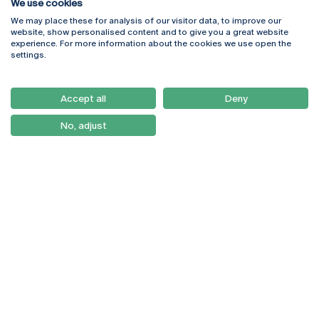
We use cookies
We may place these for analysis of our visitor data, to improve our
Rua Diogo Botelho 1327
Campus Online
website, show personalised content and to give you a great website
4169-005 Porto
Webmail
experience. For more information about the cookies we use open the
+351 226 196 240
Intranet
settings.
Email:
artes@ucp.pt
Serviços
Como Chegar
Accept all
Deny
Newsletter
No, adjust
© 2026
Braga
Universidade Católica
Lisboa
Portuguesa
Porto
Viseu
Política de Privacidade
Termos & Condições
Direitos do Titular dos
Dados