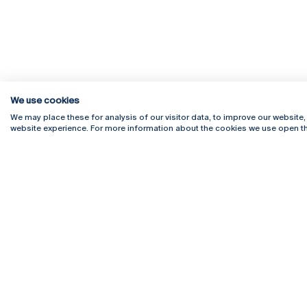
We use cookies
We may place these for analysis of our visitor data, to improve our website
website experience. For more information about the cookies we use open th
Rua Diogo Botelho 1327
Campus 
4169-005 Porto
Webmail
+351 226 196 240
Intranet
Email:
artes@ucp.pt
Serviço
Como C
Newslet