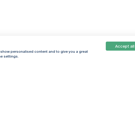
Accept all
, show personalised content and to give you a great
e settings.
Online
© 2026
Universidade
Católica
s
Portuguesa
hegar
Política de
ter
Privacidade
Termos &
Condições
Direitos do Titular
dos Dados