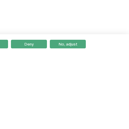
Deny
No, adjust
Braga
Lisboa
Porto
Viseu