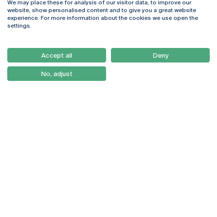
We may place these for analysis of our visitor data, to improve our
Rua Diogo Botelho 1327
Campus Online
website, show personalised content and to give you a great website
4169-005 Porto
Webmail
experience. For more information about the cookies we use open the
+351 226 196 240
Intranet
settings.
Email:
artes@ucp.pt
Serviços
Como Chegar
Accept all
Deny
Newsletter
No, adjust
© 2026
Braga
Universidade Católica
Lisboa
Portuguesa
Porto
Viseu
Política de Privacidade
Termos & Condições
Direitos do Titular dos
Dados
Entidades Financiadoras