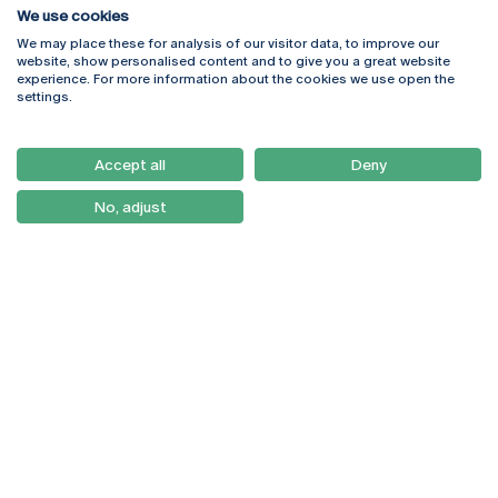
We use cookies
We may place these for analysis of our visitor data, to improve our
Rua Diogo Botelho 1327
Campus Online
website, show personalised content and to give you a great website
4169-005 Porto
Webmail
experience. For more information about the cookies we use open the
+351 226 196 240
Intranet
settings.
Email:
artes@ucp.pt
Serviços
Como Chegar
Accept all
Deny
Newsletter
No, adjust
© 2026
Braga
Universidade Católica
Lisboa
Portuguesa
Porto
Viseu
Política de Privacidade
Termos & Condições
Direitos do Titular dos
Dados