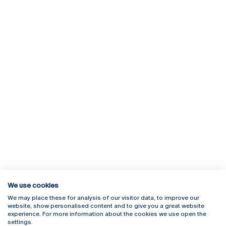
We use cookies
We may place these for analysis of our visitor data, to improve our
Rua Diogo Botelho 1327
Campus Online
website, show personalised content and to give you a great website
4169-005 Porto
Webmail
experience. For more information about the cookies we use open the
+351 226 196 240
Intranet
settings.