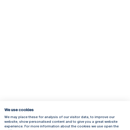
We use cookies
We may place these for analysis of our visitor data, to improve our
Rua Diogo Botelho 1327
Campus Online
website, show personalised content and to give you a great website
4169-005 Porto
Webmail
experience. For more information about the cookies we use open the