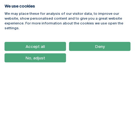
We use cookies
We may place these for analysis of our visitor data, to improve our
Rua Diogo Botelho 1327
Campus Online
website, show personalised content and to give you a great website
4169-005 Porto
Webmail
experience. For more information about the cookies we use open the
+351 226 196 240
Intranet
settings.
Email:
artes@ucp.pt
Serviços
Como Chegar
Accept all
Deny
Newsletter
No, adjust
© 2026
Braga
Universidade Católica
Lisboa
Portuguesa
Porto
Viseu
Política de Privacidade
Termos & Condições
Direitos do Titular dos
Dados