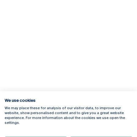
We use cookies
We may place these for analysis of our visitor data, to improve our
Rua Diogo Botelho 1327
Campus Online
website, show personalised content and to give you a great website
4169-005 Porto
Webmail
experience. For more information about the cookies we use open the
+351 226 196 240
Intranet
settings.
Email:
artes@ucp.pt
Serviços