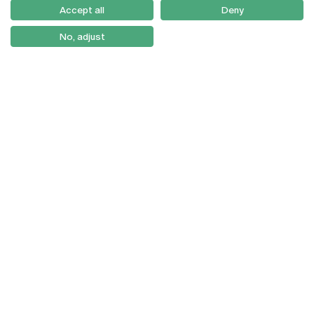
Como Chegar
Accept all
Deny
Newsletter
No, adjust
© 2026
Braga
Universidade Católica
Lisboa
Portuguesa
Porto
Viseu
Política de Privacidade
Termos & Condições
Direitos do Titular dos
Dados
Entidades Financiadoras